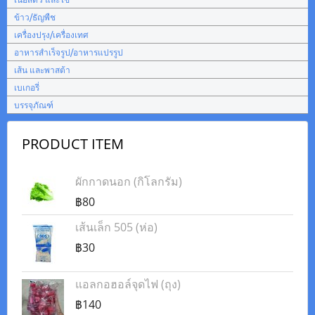
ข้าว/ธัญพืช
เครื่องปรุง/เครื่องเทศ
อาหารสำเร็จรูป/อาหารแปรรูป
เส้น และพาสต้า
เบเกอรี่
บรรจุภัณฑ์
PRODUCT ITEM
ผักกาดนอก (กิโลกรัม)
฿80
เส้นเล็ก 505 (ห่อ)
฿30
แอลกอฮอล์จุดไฟ (ถุง)
฿140