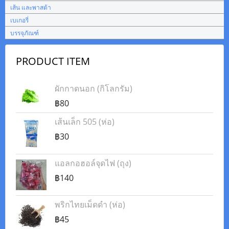
เส้น และพาสต้า
เบเกอรี่
บรรจุภัณฑ์
PRODUCT ITEM
ผักกาดนอก (กิโลกรัม)
฿80
เส้นเล็ก 505 (ห่อ)
฿30
แอลกอฮอล์จุดไฟ (ถุง)
฿140
พริกไทยเม็ดดำ (ห่อ)
฿45