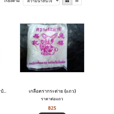
เรียงตาม
คาร์เนชั่น นมข้นจืด (กระป๋อง)
เกลือตรากระต่าย (แถว)
ราคาต่อแถว
฿25