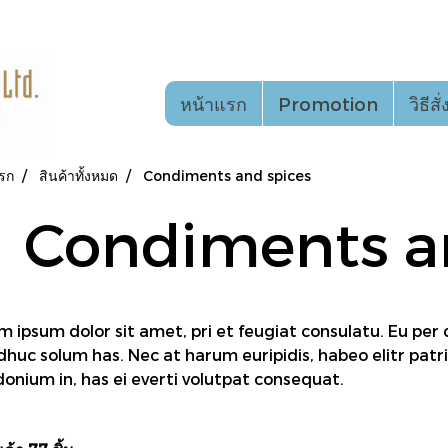
หน้าแรก
Promotion
วิธีสั
รก
สินค้าทั้งหมด
Condiments and spices
Condiments a
m ipsum dolor sit amet, pri et feugiat consulatu. Eu per
dhuc solum has. Nec at harum euripidis, habeo elitr pat
donium in, has ei everti volutpat consequat.