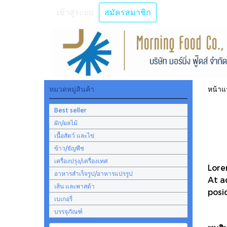
เข้าสู่ระบบ
สมัครสมาชิก
หมวดหมู่สินค้า
หน้าแ
Best seller
ผัก/ผลไม้
เนื้อสัตว์ และไข่
ข้าว/ธัญพืช
เครื่องปรุง/เครื่องเทศ
Lore
อาหารสำเร็จรูป/อาหารแปรรูป
At a
เส้น และพาสต้า
posi
เบเกอรี่
บรรจุภัณฑ์