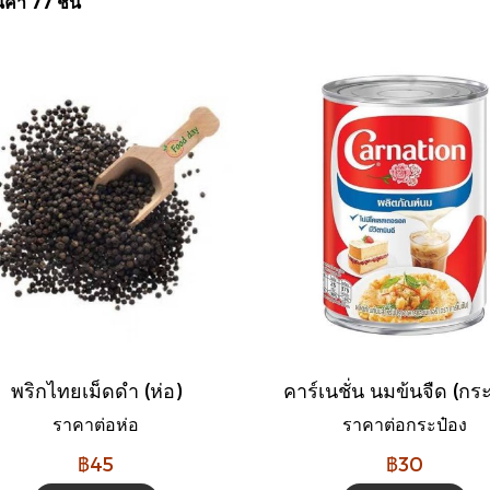
ค้า 77 ชิ้น
พริกไทยเม็ดดำ (ห่อ)
ราคาต่อห่อ
ราคาต่อกระป๋อง
฿45
฿30