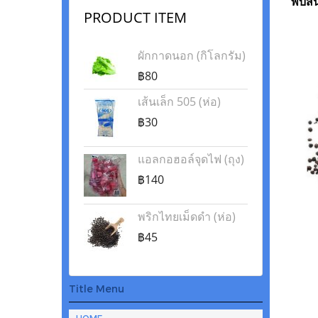
พบสิน
PRODUCT ITEM
ผักกาดนอก (กิโลกรัม)
฿80
เส้นเล็ก 505 (ห่อ)
฿30
แอลกอฮอล์จุดไฟ (ถุง)
฿140
พริกไทยเม็ดดำ (ห่อ)
฿45
Title Menu
HOME