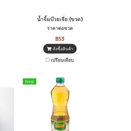
น้ำจิ้มบ๊วยเจี่ย (ขวด)
ราคาต่อขวด
฿53
สั่งซื้อสินค้า
เปรียบเทียบ
New