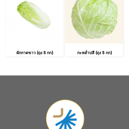
ผักกาดขาว (ถุง 5 กก)
กะหล่ำปลี (ถุง 5 กก)