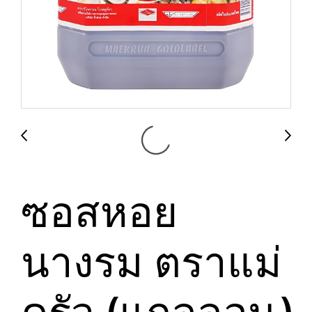
ซอสหอย
นางรม ตราแม่
ครัว (แกลลอน)