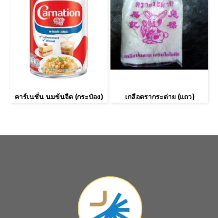
คาร์เนชั่น นมข้นจืด (กระป๋อง)
เกลือตรากระต่าย (แถว)