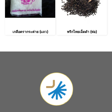
เกลือตรากระต่าย (แถว)
พริกไทยเม็ดดำ (ห่อ)