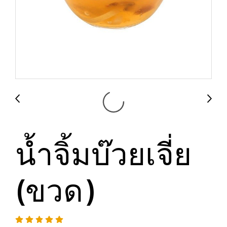
น้ำจิ้มบ๊วยเจี่ย
(ขวด)