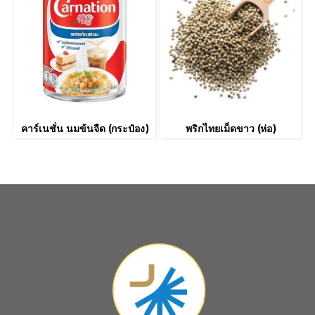
คาร์เนชั่น นมข้นจืด (กระป๋อง)
พริกไทยเม็ดขาว (ห่อ)