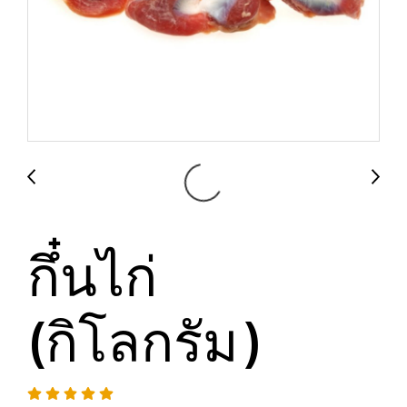
กึ๋นไก่
(กิโลกรัม)