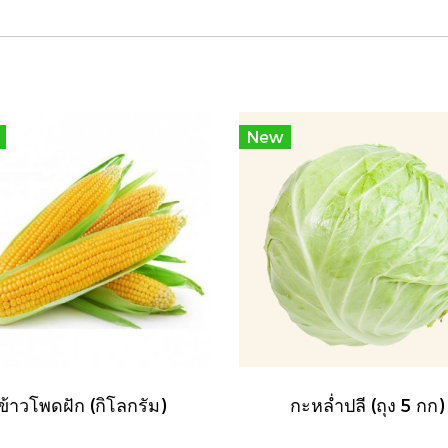
New
ข้าวโพดฝัก (กิโลกรัม)
กะหล่ำปลี (ถุง 5 กก)