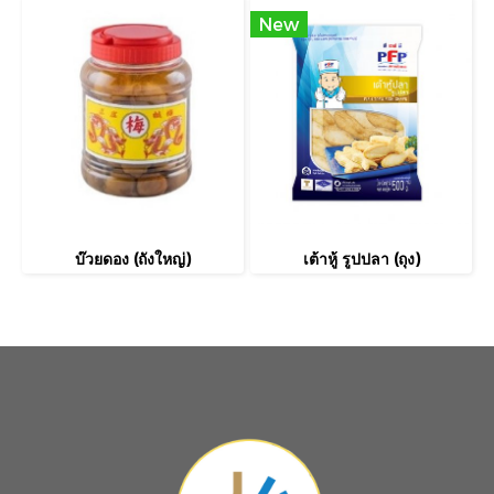
New
บ๊วยดอง (ถังใหญ่)
เต้าหู้ รูปปลา (ถุง)