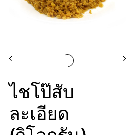
ไชโป๊สับ
ละเอียด
(กิโลกรัม)