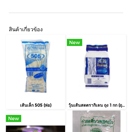
สินค้าเกี่ยวข้อง
New
เส้นเล็ก 505 (ห่อ)
วุ้นเส้นสดตรากิเลน ถุง 1 กก (ถุง)
New