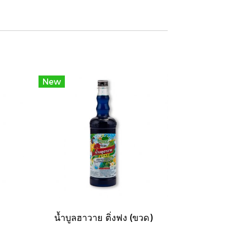
New
น้ำบูลฮาวาย ติ่งฟง (ขวด)