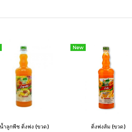
New
น้ำลูกพีช ติ่งฟง (ขวด)
ติ่งฟงส้ม (ขวด)