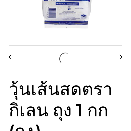
วุ้นเส้นสดตรา
กิเลน ถุง 1 กก
(ถุง)