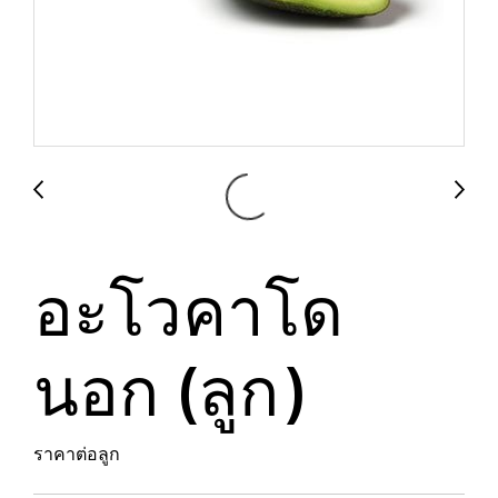
อะโวคาโด
นอก (ลูก)
ราคาต่อลูก