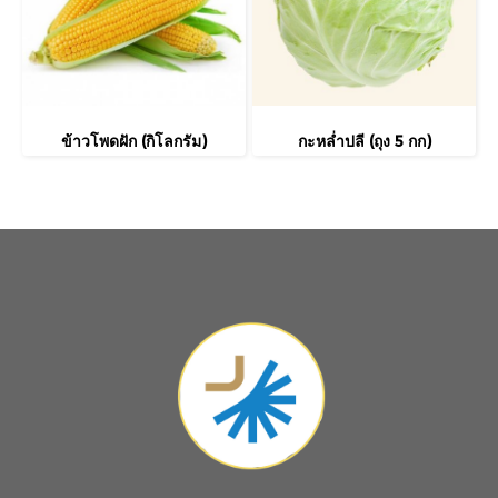
ข้าวโพดฝัก (กิโลกรัม)
กะหล่ำปลี (ถุง 5 กก)