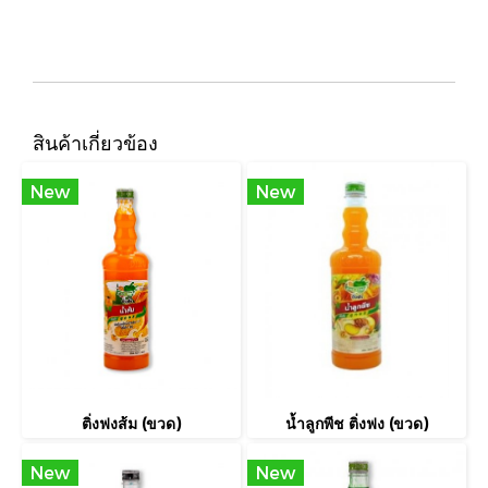
สินค้าเกี่ยวข้อง
New
New
ติ่งฟงส้ม (ขวด)
น้ำลูกพีช ติ่งฟง (ขวด)
New
New