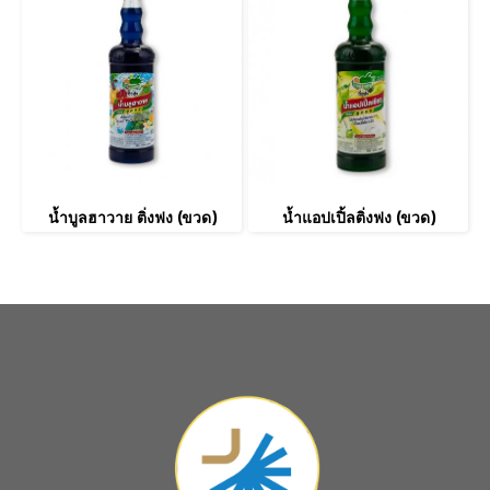
น้ำบูลฮาวาย ติ่งฟง (ขวด)
น้ำแอปเปิ้ลติ่งฟง (ขวด)