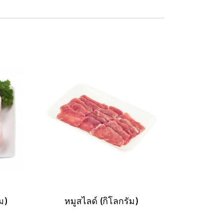
ม)
หมูสไลด์ (กิโลกรัม)