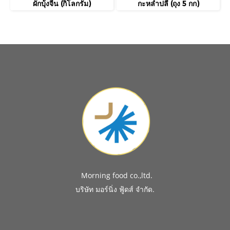
ผักบุ้งจีน (กิโลกรัม)
กะหล่ำปลี (ถุง 5 กก)
Morning food co.,ltd.
.
บริษัท มอร์นิ่ง ฟู้ดส์ จำกัด