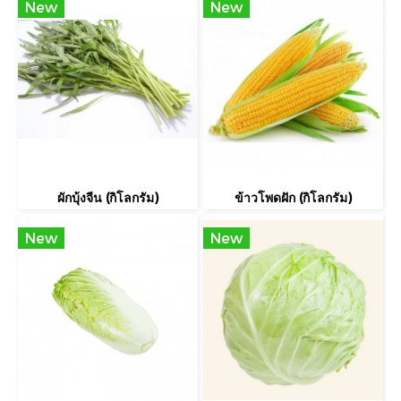
New
New
ผักบุ้งจีน (กิโลกรัม)
ข้าวโพดฝัก (กิโลกรัม)
New
New