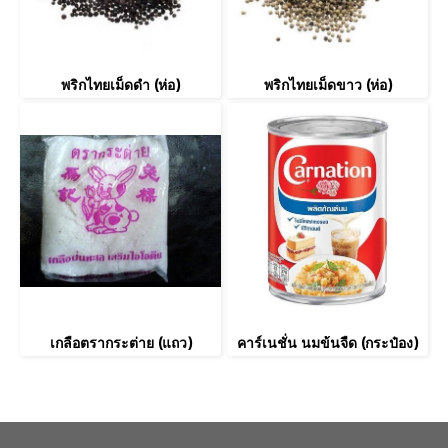
พริกไทยเม็ดดำ (ห่อ)
พริกไทยเม็ดขาว (ห่อ)
เกลือตรากระต่าย (แถว)
คาร์เนชั่น นมข้นจืด (กระป๋อง)