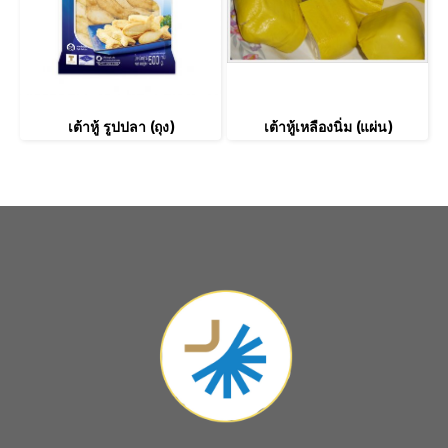
เต้าหู้ รูปปลา (ถุง)
เต้าหู้เหลืองนิ่ม (แผ่น)