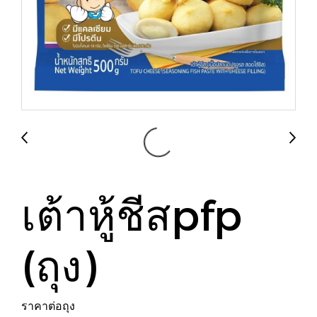
เต้าหู้ชีสpfp
(ถุง)
ราคาต่อถุง