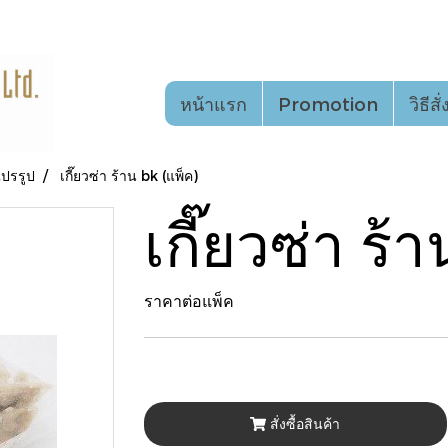
หน้าแรก
Promotion
วิธีสั
ปรรูป
เกี๊ยวซ่า ร้าน bk (แพ็ค)
เกี๊ยวซ่า ร้
ราคาต่อแพ็ค
สั่งซื้อสินค้า