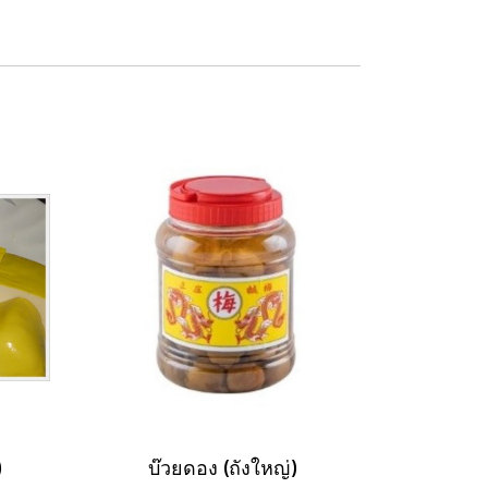
)
บ๊วยดอง (ถังใหญ่)