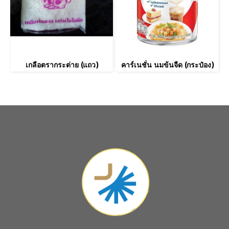
เกลือตรากระต่าย (แถว)
คาร์เนชั่น นมข้นจืด (กระป๋อง)