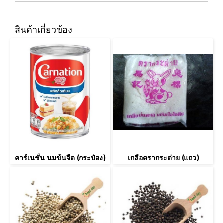
สินค้าเกี่ยวข้อง
คาร์เนชั่น นมข้นจืด (กระป๋อง)
เกลือตรากระต่าย (แถว)