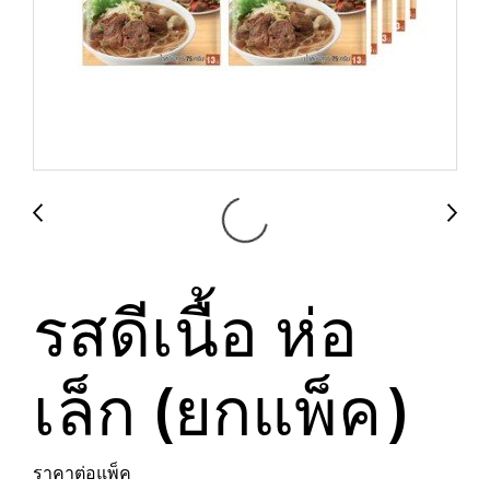
รสดีเนื้อ ห่อ
เล็ก (ยกแพ็ค)
ราคาต่อแพ็ค