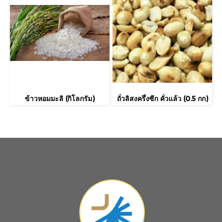
ข้าวหอมมะลิ (กิโลกรัม)
ถั่วลิสงครึ่งซีก คั่วแล้ว (0.5 กก)