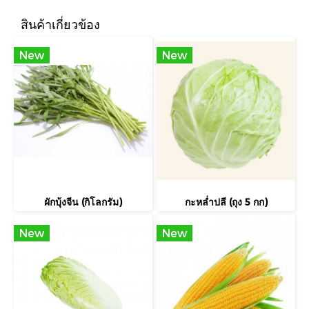
สินค้าเกี่ยวข้อง
New
New
ผักบุ้งจีน (กิโลกรัม)
กะหล่ำปลี (ถุง 5 กก)
New
New