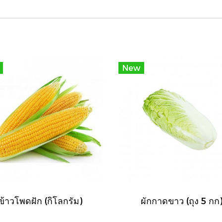
New
ข้าวโพดฝัก (กิโลกรัม)
ผักกาดขาว (ถุง 5 กก