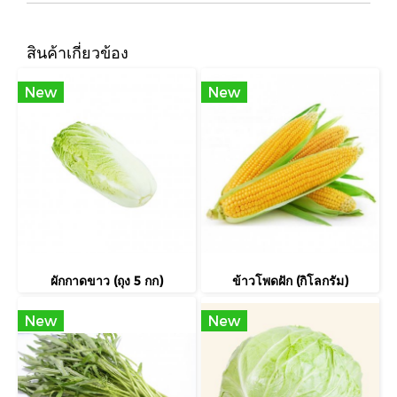
สินค้าเกี่ยวข้อง
New
New
ผักกาดขาว (ถุง 5 กก)
ข้าวโพดฝัก (กิโลกรัม)
New
New