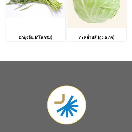
ผักบุ้งจีน (กิโลกรัม)
กะหล่ำปลี (ถุง 5 กก)