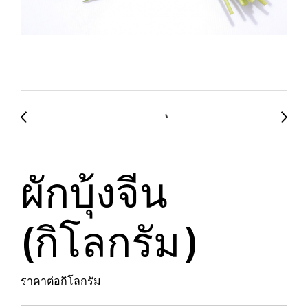
ผักบุ้งจีน
(กิโลกรัม)
ราคาต่อกิโลกรัม