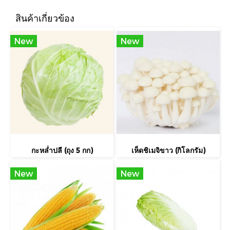
สินค้าเกี่ยวข้อง
New
New
กะหล่ำปลี (ถุง 5 กก)
เห็ดชิเมจิขาว (กิโลกรัม)
New
New