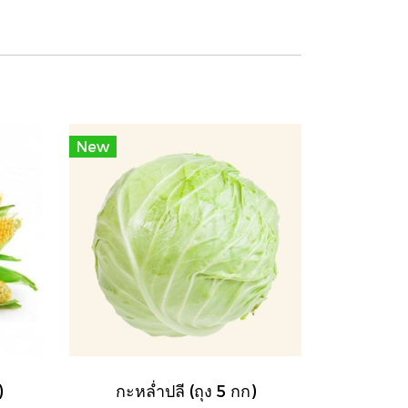
New
)
กะหล่ำปลี (ถุง 5 กก)